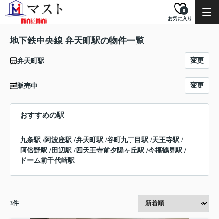
0
お気に入り
地下鉄中央線 弁天町駅の物件一覧
変更
弁天町駅
変更
販売中
おすすめの駅
九条駅
/
阿波座駅
/
弁天町駅
/
谷町九丁目駅
/
天王寺駅
/
阿倍野駅
/
田辺駅
/
四天王寺前夕陽ヶ丘駅
/
今福鶴見駅
/
ドーム前千代崎駅
3
件