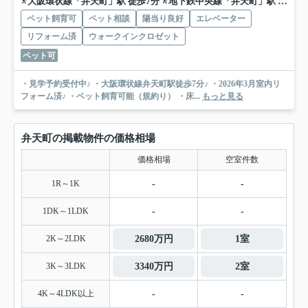
大阪環状線「弁天町」駅 徒歩7分
地下鉄中央線「弁天町」駅 徒歩10分
ペット飼育可
ペット相談
陽当り良好
エレベーター
リフォーム済
ウォークインクロゼット
ペット可
・見学予約受付中♪ ・大阪環状線弁天町駅徒歩7分♪ ・2026年3月室内リ
フォーム済♪ ・ペット飼育可能（規約り） ・床...
もっと見る
弁天町の掲載物件の価格相場
価格相場
空室件数
1R～1K
-
-
1DK～1LDK
-
-
2K～2LDK
2680万円
1室
3K～3LDK
3340万円
2室
4K～4LDK以上
-
-