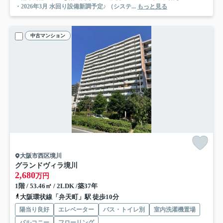
・2026年3月 水回り設備新調予定♪ （システ...
もっと見る
中古マンション
大阪市西区境川
グランドヴィラ境川
2,680
万円
1階 / 53.46㎡ / 2LDK /築37年
大阪環状線「弁天町」駅 徒歩10分
陽当り良好
エレベーター
バス・トイレ別
室内洗濯機置場
バルコニー
フローリング