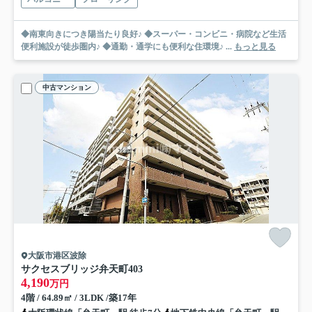
◆南東向きにつき陽当たり良好♪ ◆スーパー・コンビニ・病院など生活
便利施設が徒歩圏内♪ ◆通勤・通学にも便利な住環境♪ ...
もっと見る
中古マンション
大阪市港区波除
サクセスブリッジ弁天町
403
4,190
万円
4階 / 64.89㎡ / 3LDK /築17年