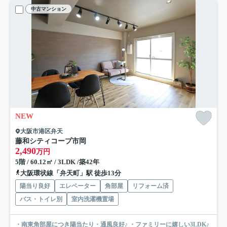
中古マンション
NEW
大阪市港区弁天
藤和シティコープ市岡
2,490
万円
5階 / 60.12㎡ / 3LDK /築42年
大阪環状線「弁天町」駅 徒歩13分
陽当り良好
エレベーター
角部屋
リフォーム済
バス・トイレ別
室内洗濯機置場
・南東角部屋につき陽当たり・通風良好♪ ・ファミリーに嬉しい3LDK♪