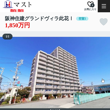
0
お気に入り
阪神住建グランドヴィラ此花Ⅰ
空室1
1,850万円
1
/
1