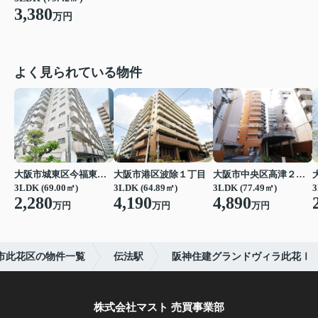
3,380
万円
よく見られている物件
大阪市城東区今福東３丁目
大阪市港区波除１丁目
大阪市中央区高津２丁目
3LDK (69.00㎡)
3LDK (64.89㎡)
3LDK (77.49㎡)
3
2,280
4,190
4,890
万円
万円
万円
市此花区の物件一覧
伝法駅
阪神住建グランドヴィラ此花Ⅰ
株式会社マスト 売買事業部