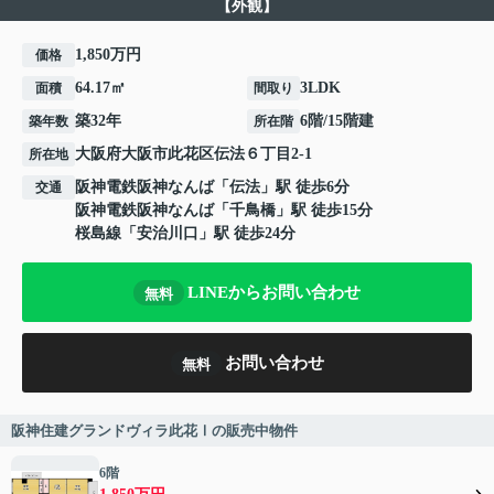
【外観】
1,850万円
価格
64.17㎡
3LDK
面積
間取り
築32年
6階/15階建
築年数
所在階
大阪府
大阪市此花区
伝法
６丁目2-1
所在地
阪神電鉄阪神なんば
「
伝法
」駅 徒歩6分
交通
阪神電鉄阪神なんば
「
千鳥橋
」駅 徒歩15分
桜島線
「
安治川口
」駅 徒歩24分
LINEからお問い合わせ
無料
お問い合わせ
無料
阪神住建グランドヴィラ此花Ⅰの販売中物件
6階