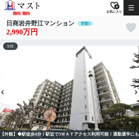
0
お気に入り
日商岩井野江マンション
空室1
2,990万円
1
/
21
【外観】◆駅徒歩4分！駅近で3ＷＡＹアクセス利用可能！通勤通学にも