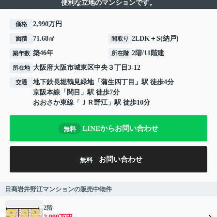
便利な立地のマンションです。
2,990万円
価格
71.68㎡
2LDK＋S(納戸)
面積
間取り
築46年
2階/11階建
築年数
所在階
大阪府
大阪市城東区
中央
３丁目3-12
所在地
地下鉄長堀鶴見緑地
「
蒲生四丁目
」駅 徒歩4分
交通
京阪本線
「
関目
」駅 徒歩7分
おおさか東線
「
ＪＲ野江
」駅 徒歩10分
LINEからお問い合わせ
無料
お問い合わせ
無料
日商岩井野江マンションの販売中物件
2階