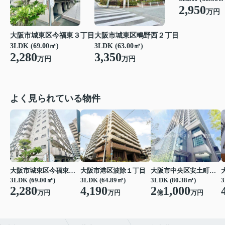
2,950
万円
大阪市城東区鴫野西２丁目
大阪市城東区今福東３丁目
3LDK (63.00㎡)
3LDK (69.00㎡)
3,350
2,280
万円
万円
よく見られている物件
大阪市城東区今福東３丁目
大阪市港区波除１丁目
大阪市中央区安土町２丁目
3LDK (69.00㎡)
3LDK (64.89㎡)
3LDK (80.38㎡)
3
2,280
4,190
2
1,000
万円
万円
億
万円